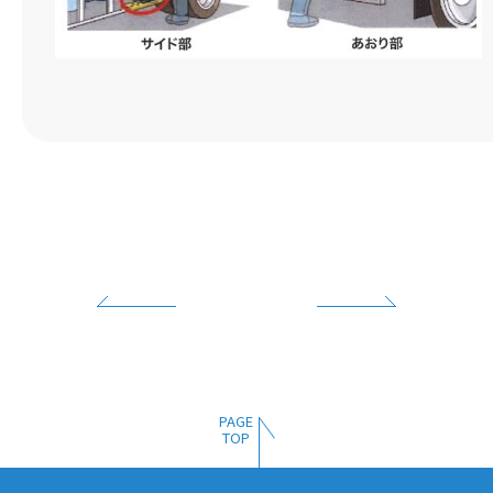
投
稿
ナ
PAGE
TOP
ビ