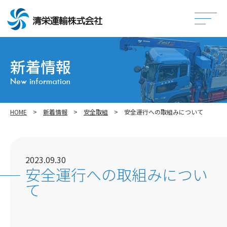
コ
ン
テ
ン
新着情報
ツ
へ
New information
ス
キ
HOME
>
新着情報
>
安全取組
>
安全運行への取組みについて
ッ
プ
2023.09.30
安全運行への取組みについ
て